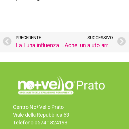
PRECEDENTE
SUCCESSIVO
La Luna influenza davvero la crescita dei peli superflui?
Acne: un aiuto arriva dagli ultrasuoni
Centro No+Vello Prato
Viale della Repubblica 53
Telefono 0574 1824193